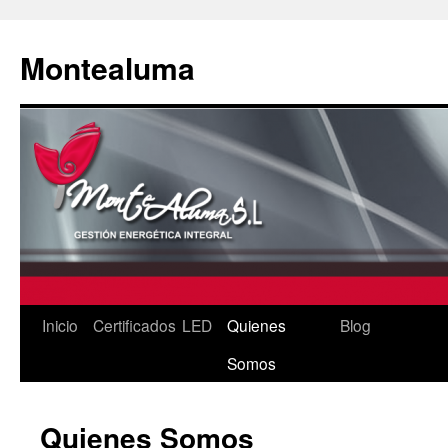
Montealuma
Inicio
Certificados
LED
Quienes
Blog
Saltar
Somos
al
contenido
Quienes Somos